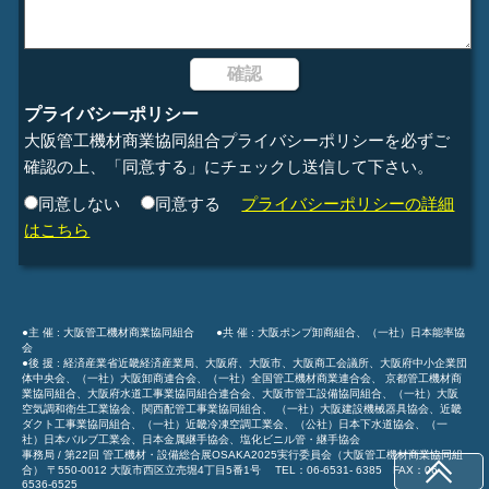
プライバシーポリシー
大阪管工機材商業協同組合プライバシーポリシーを必ずご
確認の上、「同意する」にチェックし送信して下さい。
同意しない
同意する
プライバシーポリシーの詳細
はこちら
●主 催 : 大阪管工機材商業協同組合 ●共 催 : 大阪ポンプ卸商組合、（一社）日本能率協
会
●後 援 : 経済産業省近畿経済産業局、大阪府、大阪市、大阪商工会議所、大阪府中小企業団
体中央会、（一社）大阪卸商連合会、（一社）全国管工機材商業連合会、 京都管工機材商
業協同組合、大阪府水道工事業協同組合連合会、大阪市管工設備協同組合、（一社）大阪
空気調和衛生工業協会、関西配管工事業協同組合、 （一社）大阪建設機械器具協会、近畿
ダクト工事業協同組合、（一社）近畿冷凍空調工業会、（公社）日本下水道協会、（一
社）日本バルブ工業会、日本金属継手協会、塩化ビニル管・継手協会
事務局 / 第22回 管工機材・設備総合展OSAKA2025実行委員会（大阪管工機材商業協同組
合） 〒550-0012 大阪市西区立売堀4丁目5番1号 TEL：06-6531- 6385 FAX：06-
6536-6525